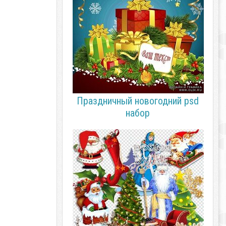
Праздничный новогодний psd
набор