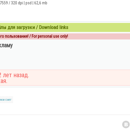
559 / 320 dpi | psd | 62,6 mb
ы для загрузки / Download links
о пользования! / For personal use only!
кламу
 лет назад.
ая.
ики
снег