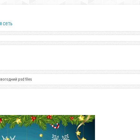
я сеть
огодний psd files