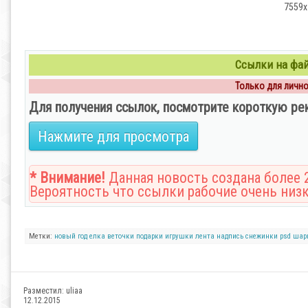
7559x7
Ссылки на файл
Только для личног
Для получения ссылок, посмотрите короткую ре
Нажмите для просмотра
* Внимание!
Данная новость создана более 2
Вероятность что ссылки рабочие очень низк
Метки:
новый год
елка
веточки
подарки
игрушки
лента
надпись
снежинки
psd
шар
Разместил:
uliaa
12.12.2015