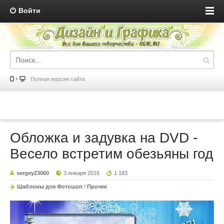
Войти
Полная версия сайта
Обложка и задувка на DVD -
Весело встретим обезьяны год
sergey23060
3 января 2016
1 183
Шаблоны для Фотошоп
/
Прочее