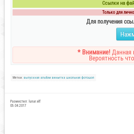
Ссылки на файл
Только для личног
Для получения ссы
Нажм
* Внимание!
Данная н
Вероятность что
Метки:
выпускная
альбом
виньетка
школьная
фотошоп
Разместил:
lunar.elf
05.04.2017