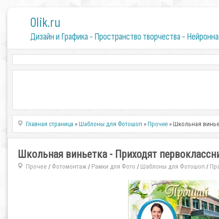
0lik.ru
Дизайн и Графика - Пространство творчества - Нейронна
Главная страница
»
Шаблоны для Фотошоп
»
Прочее
» Школьная виньет
Школьная виньетка - Приходят первоклассни
Прочее
Фотомонтаж
Рамки для Фото
Шаблоны для Фотошоп
Пр
/
/
/
/