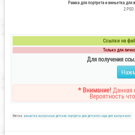
Рамка для портрета и виньетка для 
2 PSD 
Ссылки на файл
Только для личног
Для получения ссы
Нажм
* Внимание!
Данная н
Вероятность что
Метки:
виньетки
выпускные
детские
портреты
для детского сада
для выпускного