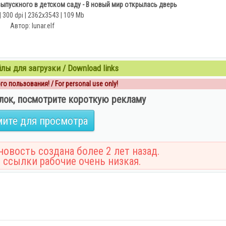
выпускного в детском саду - В новый мир открылась дверь
| 300 dpi | 2362x3543 | 109 Мb
Автор: lunar.elf
ы для загрузки / Download links
о пользования! / For personal use only!
лок, посмотрите короткую рекламу
ите для просмотра
овость создана более 2 лет назад.
 ссылки рабочие очень низкая.