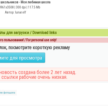
 школьников - Моя любимая школа
4961х3508 | 300 dpi | 117.5 Mb
Автор: lunar.elf
ы для загрузки / Download links
о пользования! / For personal use only!
лок, посмотрите короткую рекламу
ите для просмотра
овость создана более 2 лет назад.
 ссылки рабочие очень низкая.
для фотошопа