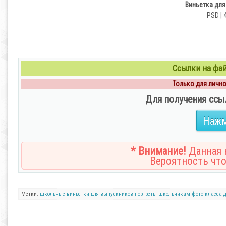
Виньетка для
PSD | 
Ссылки на файл
Только для личног
Для получения ссы
Нажм
* Внимание!
Данная н
Вероятность что
Метки:
школьные
виньетки
для выпускников
портреты
школьникам
фото класса