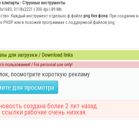
 клипарты - Струнные инструменты
3x1683; 3118х2221 | 300 dpi | 89 Mb
аство. Каждый инструмент отдельно ф файле
png
без фона
. При создании 
е PHSP или в похожей программае с поддержкой файлов png
ы для загрузки / Download links
о пользования! / For personal use only!
лок, посмотрите короткую рекламу
ите для просмотра
овость создана более 2 лет назад.
 ссылки рабочие очень низкая.