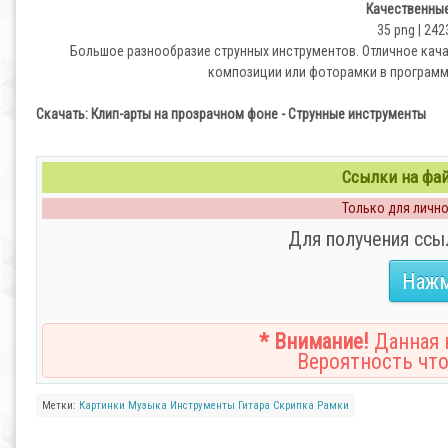
Качественные
35 png | 242
Большое разнообразие струнных инструментов. Отличное кач
композиции или фоторамки в программ
Скачать: Клип-арты на прозрачном фоне - Струнные инструменты
Ссылки на файл
Только для личног
Для получения ссы
Нажм
* Внимание!
Данная н
Вероятность что
Метки:
Картинки
Музыка
Инструменты
Гитара
Скрипка
Рамки