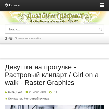
Войти
Полная версия сайта
Девушка на прогулке -
Растровый клипарт / Girl on a
walk - Raster Graphics
Хива_Туся
20 июня 2019
811
Клипарты
/
Растровый клипарт