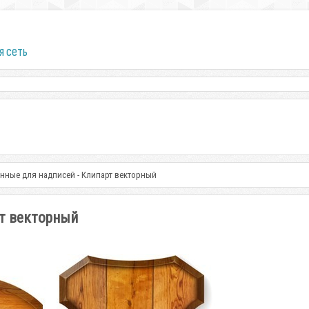
я сеть
нные для надписей - Клипарт векторный
рт векторный