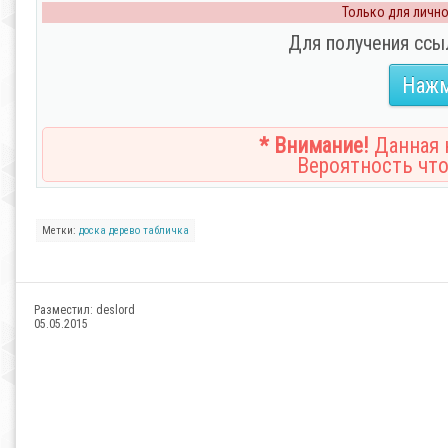
Только для личног
Для получения ссы
Нажм
* Внимание!
Данная н
Вероятность что
Метки:
доска
дерево
табличка
Разместил:
deslord
05.05.2015