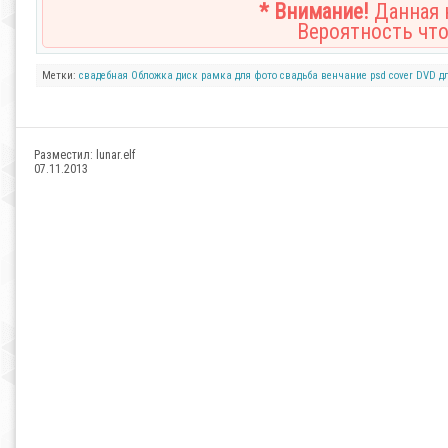
* Внимание!
Данная н
Вероятность что
Метки:
свадебная
Обложка
диск
рамка
для фото
свадьба
венчание
psd
cover
DVD
д
Разместил:
lunar.elf
07.11.2013