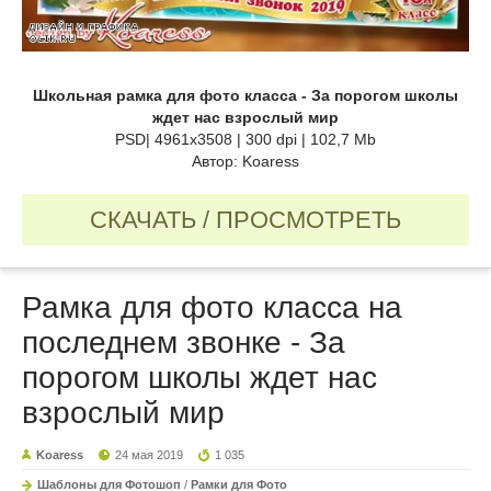
Школьная рамка для фото класса - За порогом школы
ждет нас взрослый мир
PSD| 4961x3508 | 300 dpi | 102,7 Mb
Автор: Koaress
СКАЧАТЬ / ПРОСМОТРЕТЬ
Рамка для фото класса на
последнем звонке - За
порогом школы ждет нас
взрослый мир
Koaress
24 мая 2019
1 035
Шаблоны для Фотошоп
/
Рамки для Фото