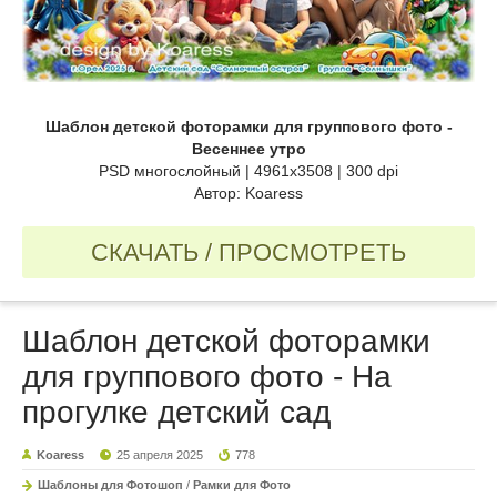
Шаблон детской фоторамки для группового фото -
Весеннее утро
PSD многослойный | 4961x3508 | 300 dpi
Автор: Koaress
СКАЧАТЬ / ПРОСМОТРЕТЬ
Шаблон детской фоторамки
для группового фото - На
прогулке детский сад
Koaress
25 апреля 2025
778
Шаблоны для Фотошоп
/
Рамки для Фото