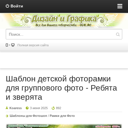
Войти
Полная версия сайта
Шаблон детской фоторамки
для группового фото - Ребята
и зверята
Koaress
3 июня 2025
892
Шаблоны для Фотошоп
/
Рамки для Фото