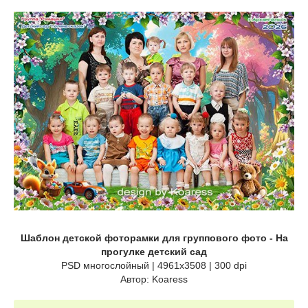
Шаблон детской фоторамки для группового фото - На
прогулке детский сад
PSD многослойный | 4961x3508 | 300 dpi
Автор: Koaress