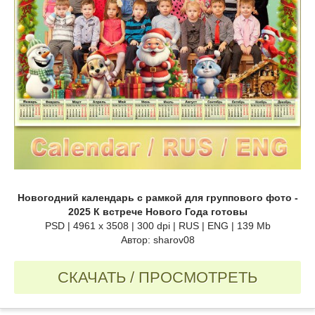
Новогодний календарь с рамкой для группового фото -
2025 К встрече Нового Года готовы
PSD | 4961 х 3508 | 300 dpi | RUS | ENG | 139 Mb
Автор: sharov08
СКАЧАТЬ / ПРОСМОТРЕТЬ