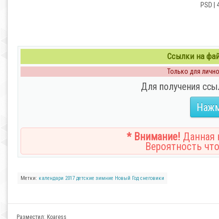
PSD | 
Ссылки на файл
Только для личног
Для получения ссы
Нажм
* Внимание!
Данная н
Вероятность что
Метки:
календари 2017
детские
зимние
Новый Год
снеговики
Разместил:
Koaress