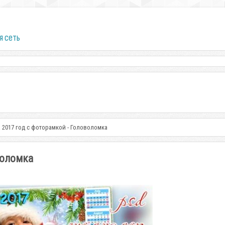
я сеть
 2017 год с фоторамкой - Головоломка
воломка