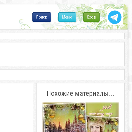
Поиск
Меню
Вход
Похожие материалы...