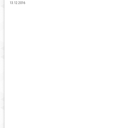
13.12.2016