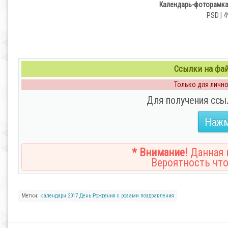
Календарь-фоторамка 
PSD | 4
Ссылки на файл
Только для личног
Для получения ссы
Нажм
* Внимание!
Данная н
Вероятность что
Метки:
календари
2017
День Рождения
с розами
поздравления