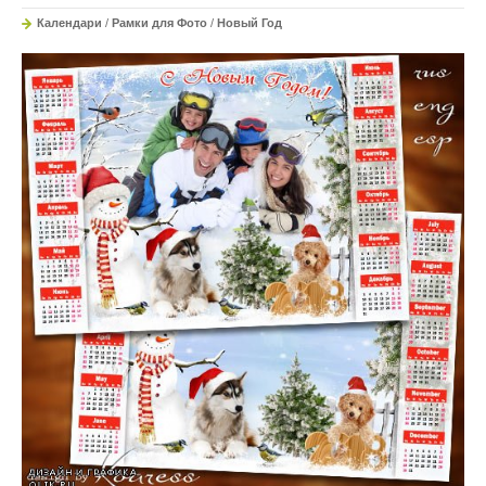
Календари
/
Рамки для Фото
/
Новый Год