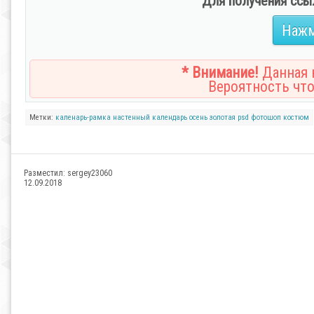
Для получения ссы
Нажм
* Внимание!
Данная н
Вероятность что
Метки:
каленарь-рамка
настенный календарь
осень золотая
psd
фотошоп костюм
Разместил:
sergey23060
12.09.2018