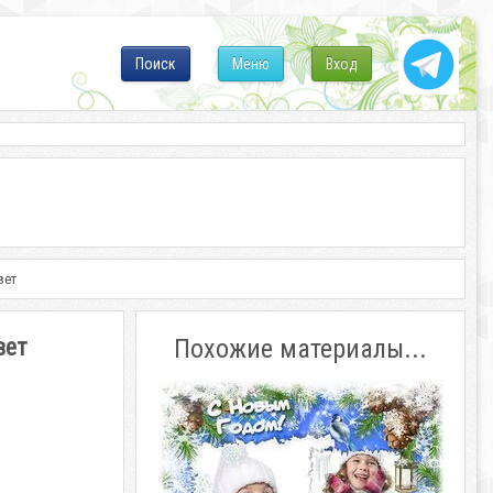
Поиск
Меню
Вход
вет
вет
Похожие материалы...