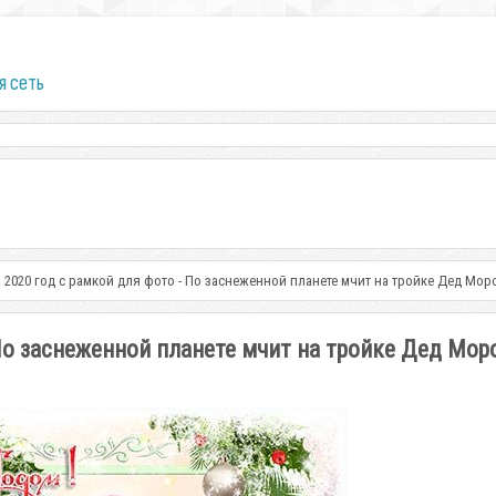
я сеть
 2020 год с рамкой для фото - По заснеженной планете мчит на тройке Дед Мор
 По заснеженной планете мчит на тройке Дед Мор