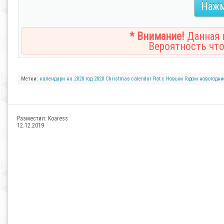
Нажм
* Внимание!
Данная н
Вероятность что
Метки:
календари
на 2020 год
2020
Christmas calendar
Rat
с Новым Годом
новогодни
Разместил:
Koaress
12.12.2019