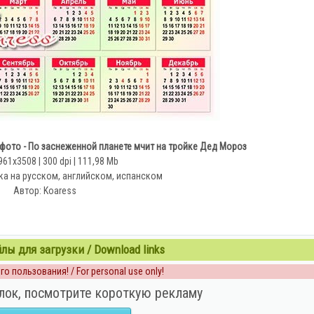
 фото - По заснеженной планете мчит на тройке Дед Мороз
961x3508 | 300 dpi | 111,98 Mb
ка на русском, английском, испанском
Автор: Koaress
ы для загрузки / Download links
о пользования! / For personal use only!
лок, посмотрите короткую рекламу