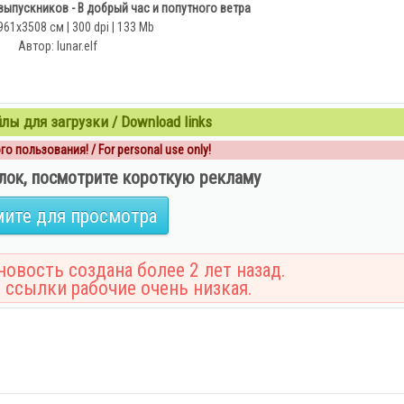
ыпускников - В добрый час и попутного ветра
961x3508 см | 300 dpi | 133 Mb
Автор: lunar.elf
ы для загрузки / Download links
о пользования! / For personal use only!
лок, посмотрите короткую рекламу
ите для просмотра
овость создана более 2 лет назад.
 ссылки рабочие очень низкая.