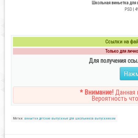
Школьная виньетка для в
PSD | 4
Ссылки на файл
Только для личног
Для получения ссы
Нажм
* Внимание!
Данная н
Вероятность что
Метки:
виньетки
детские
выпускные
для школьников
выпускникам