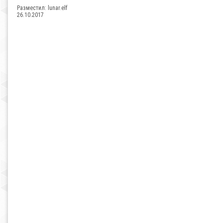
Разместил:
lunar.elf
26.10.2017