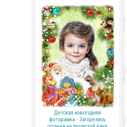
Детская новогодняя
фоторамка - Загорелись
огоньки на пушистой ёлке