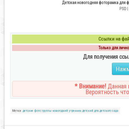
Детская новогодняя фоторамка для фот
PSD |
Ссылки на файл
Только для личног
Для получения ссы
Нажм
* Внимание!
Данная н
Вероятность что
Метки:
детские
фото группы
новогодний утренник
детский
для детского сада