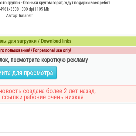
о группы - Огоньки кругом горят, ждут подарки всех ребят
 4961х3508 | 300 dpi | 105 Mb
Автор: lunar.elf
ы для загрузки / Download links
о пользования! / For personal use only!
лок, посмотрите короткую рекламу
ите для просмотра
овость создана более 2 лет назад.
 ссылки рабочие очень низкая.