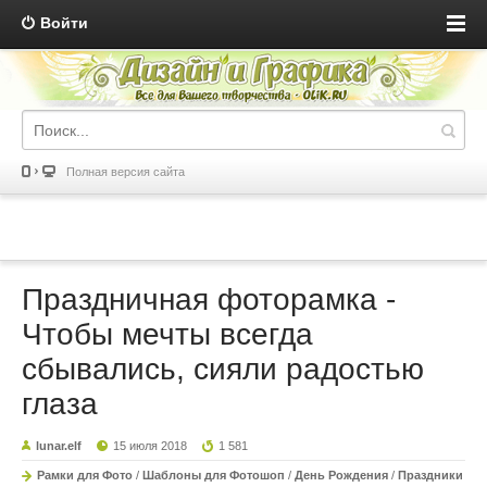
Войти
Полная версия сайта
Праздничная фоторамка -
Чтобы мечты всегда
сбывались, сияли радостью
глаза
lunar.elf
15 июля 2018
1 581
Рамки для Фото
/
Шаблоны для Фотошоп
/
День Рождения
/
Праздники