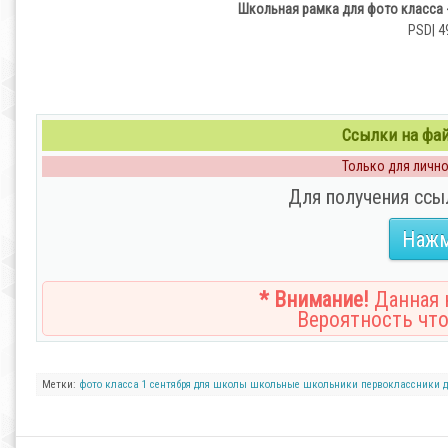
Школьная рамка для фото класса -
PSD| 4
Ссылки на файл
Только для личног
Для получения ссы
Нажм
* Внимание!
Данная н
Вероятность что
Метки:
фото класса
1 сентября
для школы
школьные
школьники
первоклассники