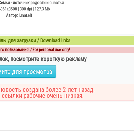
емья - источник радости и счастья
4961х3508 | 300 dpi | 127.3 Mb
Автор: lunar.elf
ы для загрузки / Download links
о пользования! / For personal use only!
лок, посмотрите короткую рекламу
ите для просмотра
овость создана более 2 лет назад.
 ссылки рабочие очень низкая.