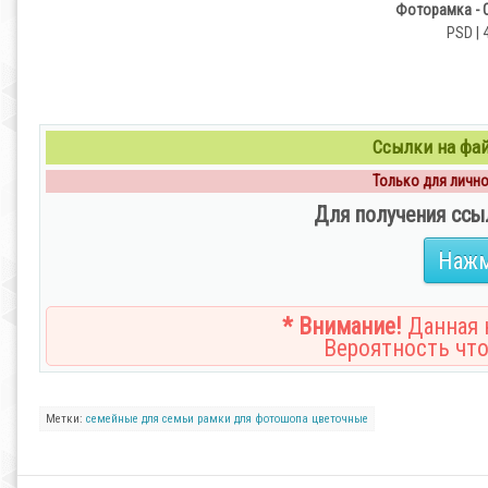
Фоторамка - С
PSD | 
Ссылки на файл
Только для личног
Для получения ссы
Нажм
* Внимание!
Данная н
Вероятность что
Метки:
семейные
для семьи
рамки
для фотошопа
цветочные