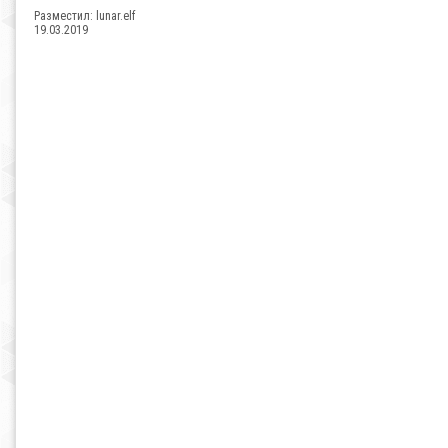
Разместил:
lunar.elf
19.03.2019