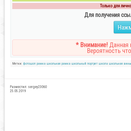
Только для личног
Для получения ссы
Нажм
* Внимание!
Данная н
Вероятность что
Метки:
фотошоп
рамка
школьная рамка
школьный портрет
школа
школьная винь
Разместил:
sergey23060
25.05.2019