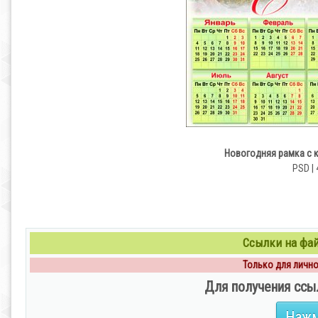
Новогодняя рамка с к
PSD | 
Ссылки на файл
Только для личног
Для получения ссы
Нажм