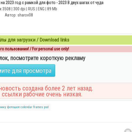
а 2023 год с рамкой для фото - 2023 В двух шагах от чуда
х 3508 | 300 dpi | RUS | ENG | 89 Mb
Автор: sharov08
ы для загрузки / Download links
о пользования! / For personal use only!
лок, посмотрите короткую рекламу
ите для просмотра
овость создана более 2 лет назад.
 ссылки рабочие очень низкая.
амку
фотошоп
calendar
frames
psd