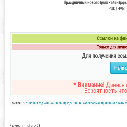
Праздничный новогодний календарь н
PSD | 4961 
Ссылки на файл
Только для личног
Для получения ссы
Нажм
* Внимание!
Данная н
Вероятность что
Метки:
2023
Новый год
котёнок
часы
праздничный календарь
заяц
зима
скачать р
Разместил:
sharov08