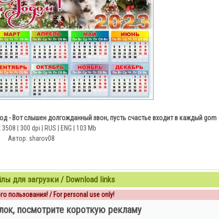
од - Вот слышен долгожданный звон, пусть счастье входит в каждый gom
 3508 | 300 dpi | RUS | ENG | 103 Mb
Автор: sharov08
ы для загрузки / Download links
о пользования! / For personal use only!
лок, посмотрите короткую рекламу