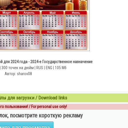
 для 2024 года - 2024-е Государственное назначение
| 300 точек на дюйм | RUS | ENG | 105 Мб
Автор: sharov08
ы для загрузки / Download links
о пользования! / For personal use only!
лок, посмотрите короткую рекламу
ите для просмотра