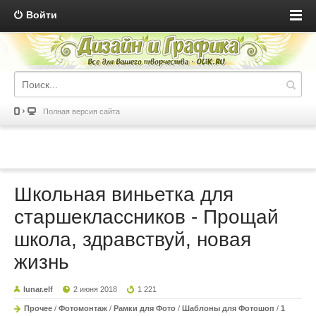
Войти
Полная версия сайта
Школьная виньетка для
старшеклассников - Прощай
школа, здравствуй, новая
жизнь
lunar.elf
2 июня 2018
1 221
Прочее
/
Фотомонтаж
/
Рамки для Фото
/
Шаблоны для Фотошоп
/
1