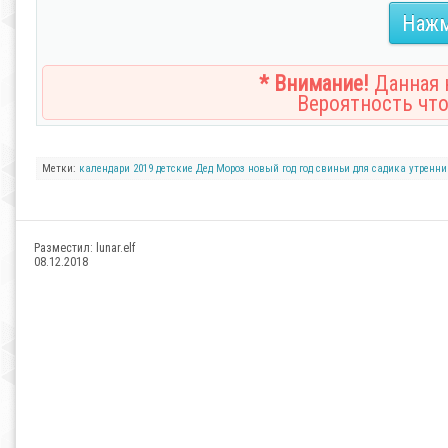
Нажм
* Внимание!
Данная н
Вероятность что
Метки:
календари
2019
детские
Дед Мороз
новый год
год свиньи
для садика
утренни
Разместил:
lunar.elf
08.12.2018