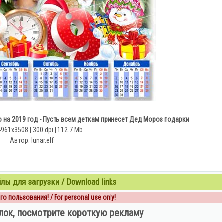
 на 2019 год - Пусть всем деткам принесет Дед Мороз подарки
4961х3508 | 300 dpi | 112.7 Mb
Автор: lunar.elf
ы для загрузки / Download links
о пользования! / For personal use only!
лок, посмотрите короткую рекламу