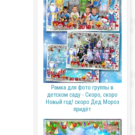
Рамка для фото группы в
детском саду - Скоро, скоро
Новый год! скоро Дед Мороз
придёт