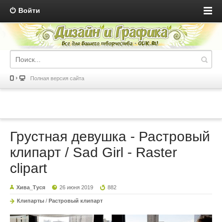
Войти
Полная версия сайта
Грустная девушка - Растровый
клипарт / Sad Girl - Raster
clipart
Хива_Туся
26 июня 2019
882
Клипарты
/
Растровый клипарт